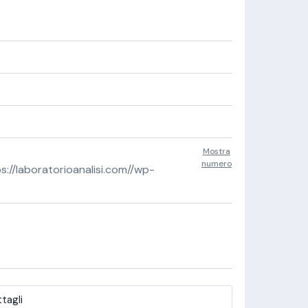
Mostra
numero
//laboratorioanalisi.com//wp-
tagli