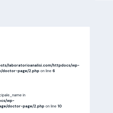
Invia messaggio
Prestazioni
Recensioni
sts/laboratorioanalisi.com/httpdocs/wp-
e/doctor-page/2.php
on line
6
ncipale_name in
ocs/wp-
age/doctor-page/2.php
on line
10