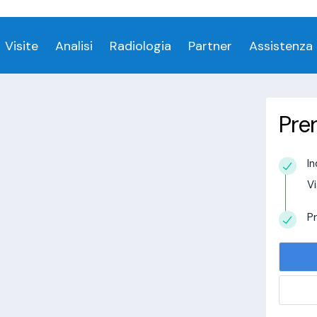
ess denied for user 'login_visitamedica'@'localhost' 
Visite
Analisi
Radiologia
Partner
Assistenza
Pre
In
estudio in
Vi
alisi.com/httpdocs/wp-
visitamedica/page/doctor-page/1.php
on
Pr
tudio in
alisi.com/httpdocs/wp-
visitamedica/page/doctor-page/1.php
on