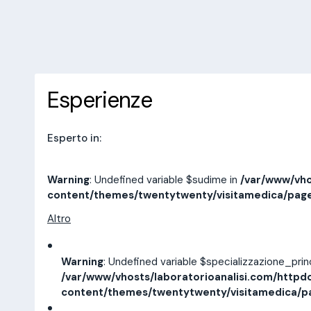
10 recensioni
Prenota una visita
Esperienze
Indirizzi
Esperienze
Esperto in:
Warning
: Undefined variable $sudime in
/var/www/vho
content/themes/twentytwenty/visitamedica/pag
Altro
Warning
: Undefined variable $specializzazione_pri
/var/www/vhosts/laboratorioanalisi.com/httpd
content/themes/twentytwenty/visitamedica/p