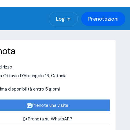
(using password: YES)
Log in
Prenotazioni
nota
dirizzo
a Ottavio D'Arcangelo 16, Catania
ima disponibilità entro 5 giorni
Prenota una visita
Prenota su WhatsAPP