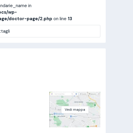
ondarie_name in
ocs/wp-
age/doctor-page/2.php
on line
13
tagli
Vedi mappa