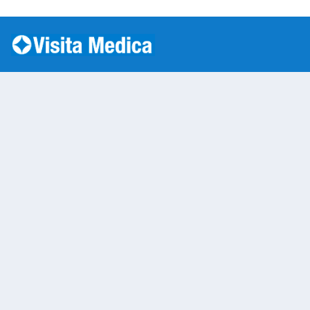
Si è verificato un errore: SQLSTATE[HY000] [1045] Acc
Tibodywork
Warning
: Undefined variable $nom
/var/www/vhosts/laboratorioan
content/themes/twentytwenty/
line
13
Warning
: Undefined variable $vias
/var/www/vhosts/laboratorioan
content/themes/twentytwenty/
line
14