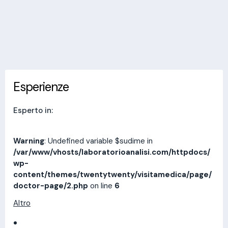
Invia messaggio
Esperienze
Indirizzi
Prestazioni
Recensioni
Esperienze
Esperto in:
Warning
: Undefined variable $sudime in
/var/www/vhosts/laboratorioanalisi.com/httpdocs/
wp-
content/themes/twentytwenty/visitamedica/page/
doctor-page/2.php
on line
6
Altro