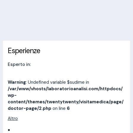
Invia messaggio
Esperienze
Indirizzi
Prestazioni
Recensioni
Esperienze
Esperto in:
Warning
: Undefined variable $sudime in
/var/www/vhosts/laboratorioanalisi.com/httpdocs/
wp-
content/themes/twentytwenty/visitamedica/page/
doctor-page/2.php
on line
6
Altro