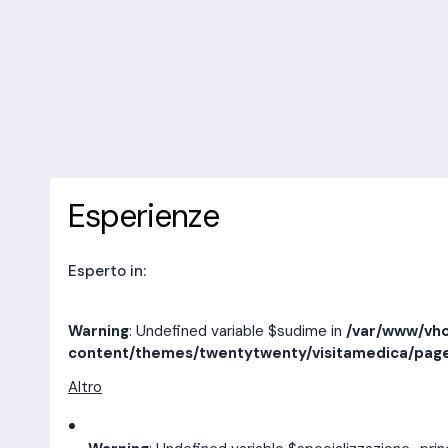
/var/www/vhosts/laboratorioan
content/themes/twentytwenty/
line
14
10 recensioni
Prenota una visita
Esperienze
Indirizzi
Esperienze
Esperto in:
Warning
: Undefined variable $sudime in
/var/www/vho
content/themes/twentytwenty/visitamedica/pag
Altro