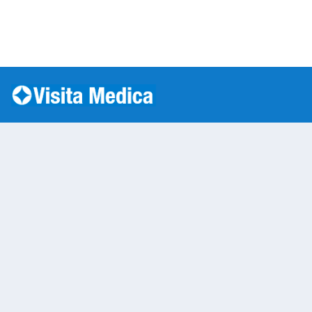
Si è verificato un errore: SQLSTATE[HY000] [1045] Acc
Warning
: mysqli::__construct(): (HY000/1045): Access
/var/www/vhosts/laboratorioanalisi.com/httpdo
on line
283
Prelievo a Domicilio
Warning
: Undefined variable $nom
/var/www/vhosts/laboratorioan
content/themes/twentytwenty/
line
13
Warning
: Undefined variable $vias