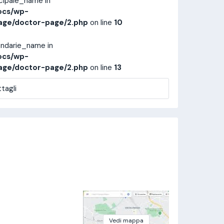
ncipale_name in
ocs/wp-
age/doctor-page/2.php
on line
10
ondarie_name in
ocs/wp-
age/doctor-page/2.php
on line
13
tagli
Vedi mappa