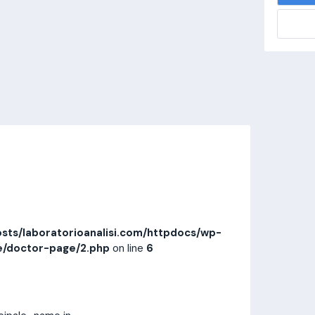
alisi.com/httpdocs/wp-
visitamedica/page/doctor-page/1.php
on
Invia messaggio
Prestazioni
Recensioni
sts/laboratorioanalisi.com/httpdocs/wp-
e/doctor-page/2.php
on line
6