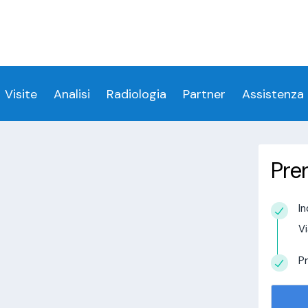
ess denied for user 'login_visitamedica'@'localhost' 
 denied for user 'login_visitamedica'@'localhost' (usi
cs/wp-content/themes/twentytwenty/visitamedic
Visite
Analisi
Radiologia
Partner
Assistenza
Pre
 a Trambileno
In
estudio in
Vi
alisi.com/httpdocs/wp-
visitamedica/page/doctor-page/1.php
on
Pr
tudio in