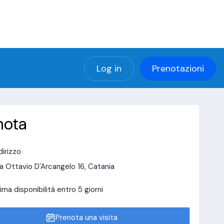
(using password: YES)
ng password: YES) in
a/page/doctor-page/include_data/data_user.php
Log in
Prenotazioni
nota
dirizzo
a Ottavio D'Arcangelo 16, Catania
ima disponibilità entro 5 giorni
Prenota una visita