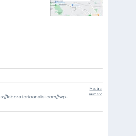
Mostra
numero
//laboratorioanalisi.com//wp-