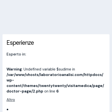
Invia messaggio
Esperienze
Indirizzi
Prestazioni
Recensioni
Esperienze
Esperto in:
Warning
: Undefined variable $sudime in
/var/www/vhosts/laboratorioanalisi.com/httpdocs/
wp-
content/themes/twentytwenty/visitamedica/page/
doctor-page/2.php
on line
6
Altro