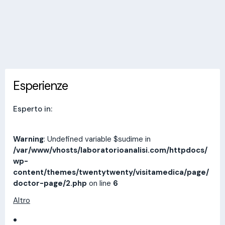
Invia messaggio
Esperienze
Indirizzi
Prestazioni
Recensioni
Esperienze
Esperto in:
Warning
: Undefined variable $sudime in
/var/www/vhosts/laboratorioanalisi.com/httpdocs/
wp-
content/themes/twentytwenty/visitamedica/page/
doctor-page/2.php
on line
6
Altro