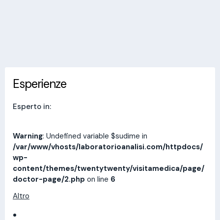
Invia messaggio
Esperienze
Indirizzi
Prestazioni
Recensioni
Esperienze
Esperto in:
Warning
: Undefined variable $sudime in
/var/www/vhosts/laboratorioanalisi.com/httpdocs/
wp-
content/themes/twentytwenty/visitamedica/page/
doctor-page/2.php
on line
6
Altro