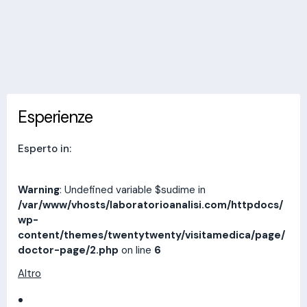
Invia messaggio
Esperienze
Indirizzi
Prestazioni
Recensioni
Esperienze
Esperto in:
Warning
: Undefined variable $sudime in
/var/www/vhosts/laboratorioanalisi.com/httpdocs/
wp-
content/themes/twentytwenty/visitamedica/page/
doctor-page/2.php
on line
6
Altro