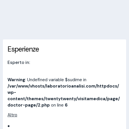
Invia messaggio
Esperienze
Indirizzi
Prestazioni
Recensioni
Esperienze
Esperto in:
Warning
: Undefined variable $sudime in
/var/www/vhosts/laboratorioanalisi.com/httpdocs/
wp-
content/themes/twentytwenty/visitamedica/page/
doctor-page/2.php
on line
6
Altro