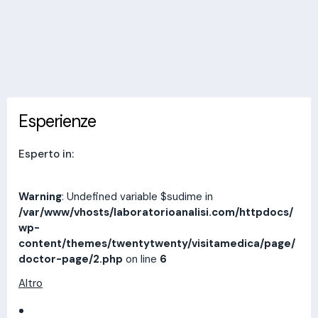
Invia messaggio
Esperienze
Indirizzi
Prestazioni
Recensioni
Esperienze
Esperto in:
Warning
: Undefined variable $sudime in
/var/www/vhosts/laboratorioanalisi.com/httpdocs/
wp-
content/themes/twentytwenty/visitamedica/page/
doctor-page/2.php
on line
6
Altro