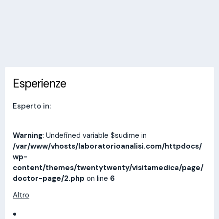
Invia messaggio
Esperienze
Indirizzi
Prestazioni
Recensioni
Esperienze
Esperto in:
Warning
: Undefined variable $sudime in
/var/www/vhosts/laboratorioanalisi.com/httpdocs/
wp-
content/themes/twentytwenty/visitamedica/page/
doctor-page/2.php
on line
6
Altro