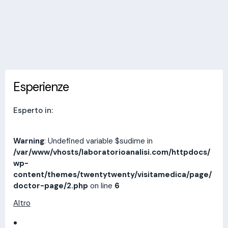
Invia messaggio
Esperienze
Indirizzi
Prestazioni
Recensioni
Esperienze
Esperto in:
Warning
: Undefined variable $sudime in
/var/www/vhosts/laboratorioanalisi.com/httpdocs/
wp-
content/themes/twentytwenty/visitamedica/page/
doctor-page/2.php
on line
6
Altro