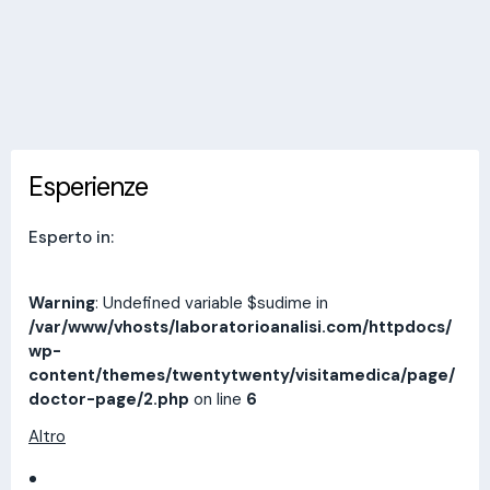
Invia messaggio
Esperienze
Indirizzi
Prestazioni
Recensioni
Esperienze
Esperto in:
Warning
: Undefined variable $sudime in
/var/www/vhosts/laboratorioanalisi.com/httpdocs/
wp-
content/themes/twentytwenty/visitamedica/page/
doctor-page/2.php
on line
6
Altro