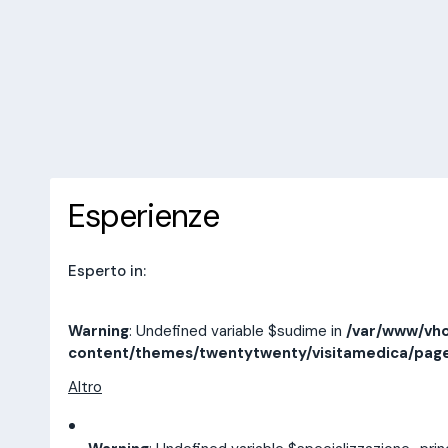
/var/www/vhosts/laboratorioan
content/themes/twentytwenty/
line
14
10 recensioni
Prenota una visita
Esperienze
Indirizzi
Esperienze
Esperto in:
Warning
: Undefined variable $sudime in
/var/www/vho
content/themes/twentytwenty/visitamedica/pag
Altro