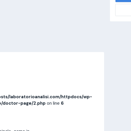
alisi.com/httpdocs/wp-
visitamedica/page/doctor-page/1.php
on
Invia messaggio
Prestazioni
Recensioni
sts/laboratorioanalisi.com/httpdocs/wp-
e/doctor-page/2.php
on line
6