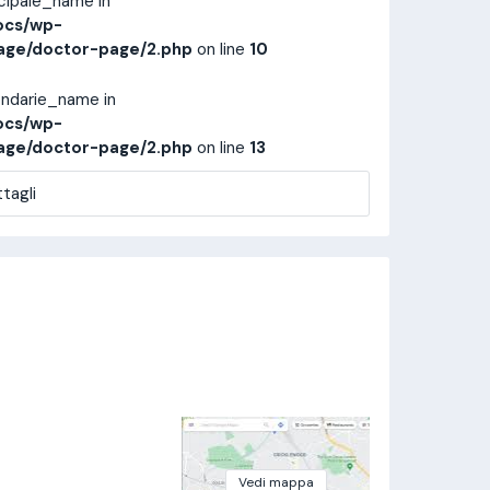
ncipale_name in
ocs/wp-
age/doctor-page/2.php
on line
10
ondarie_name in
ocs/wp-
age/doctor-page/2.php
on line
13
tagli
Vedi mappa