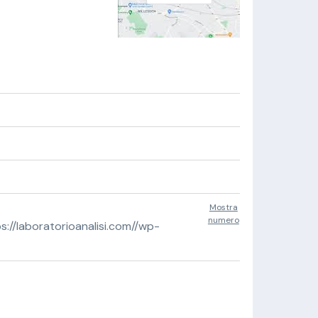
Mostra
numero
//laboratorioanalisi.com//wp-