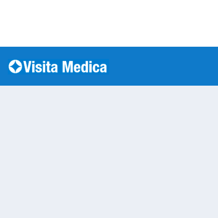
Si è verificato un errore: SQLSTATE[HY000] [1045] Acc
Warning
: mysqli::__construct(): (HY000/1045): Access
/var/www/vhosts/laboratorioanalisi.com/httpdo
on line
283
Prelievo a Domicilio
Warning
: Undefined variable $nom
/var/www/vhosts/laboratorioan
content/themes/twentytwenty/
line
13
Warning
: Undefined variable $vias