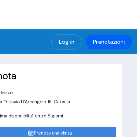
(using password: YES)
ng password: YES) in
a/page/doctor-page/include_data/data_user.php
Log in
Prenotazioni
nota
dirizzo
a Ottavio D'Arcangelo 16, Catania
ima disponibilità entro 5 giorni
Prenota una visita