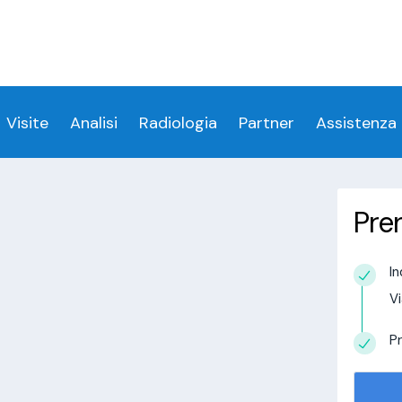
ess denied for user 'login_visitamedica'@'localhost' 
 denied for user 'login_visitamedica'@'localhost' (usi
cs/wp-content/themes/twentytwenty/visitamedic
Visite
Analisi
Radiologia
Partner
Assistenza
Pre
 a San Giovanni Gemini
In
estudio in
Vi
alisi.com/httpdocs/wp-
visitamedica/page/doctor-page/1.php
on
Pr
tudio in