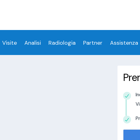
ess denied for user 'login_visitamedica'@'localhost' 
 denied for user 'login_visitamedica'@'localhost' (usi
cs/wp-content/themes/twentytwenty/visitamedic
Visite
Analisi
Radiologia
Partner
Assistenza
Pre
 a Samassi
In
estudio in
Vi
alisi.com/httpdocs/wp-
visitamedica/page/doctor-page/1.php
on
Pr
tudio in