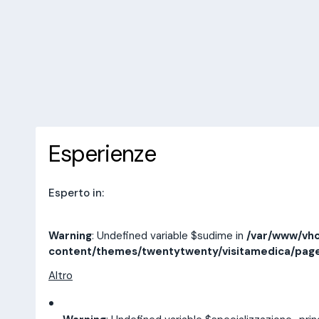
/var/www/vhosts/laboratorioan
content/themes/twentytwenty/
line
14
10 recensioni
Prenota una visita
Esperienze
Indirizzi
Esperienze
Esperto in:
Warning
: Undefined variable $sudime in
/var/www/vho
content/themes/twentytwenty/visitamedica/pag
Altro