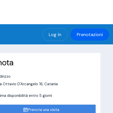
(using password: YES)
ng password: YES) in
a/page/doctor-page/include_data/data_user.php
Log in
Prenotazioni
nota
dirizzo
a Ottavio D'Arcangelo 16, Catania
ima disponibilità entro 5 giorni
Prenota una visita