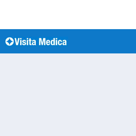
Si è verificato un errore: SQLSTATE[HY000] [1045] Acc
Warning
: mysqli::__construct(): (HY000/1045): Access
/var/www/vhosts/laboratorioanalisi.com/httpdo
on line
283
Prelievo a Domicilio
Warning
: Undefined variable $nom
/var/www/vhosts/laboratorioan
content/themes/twentytwenty/
line
13
Warning
: Undefined variable $vias