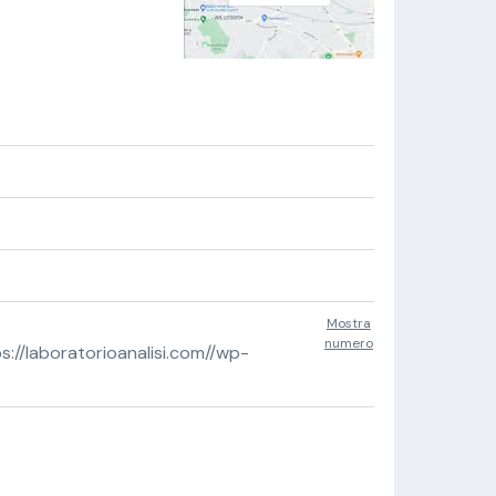
Mostra
numero
//laboratorioanalisi.com//wp-