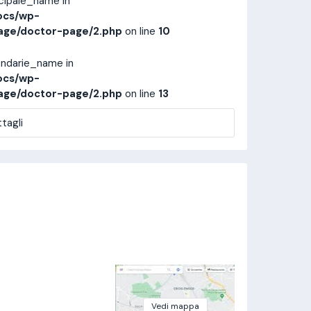
ncipale_name in
ocs/wp-
age/doctor-page/2.php
on line
10
ondarie_name in
ocs/wp-
age/doctor-page/2.php
on line
13
tagli
Vedi mappa