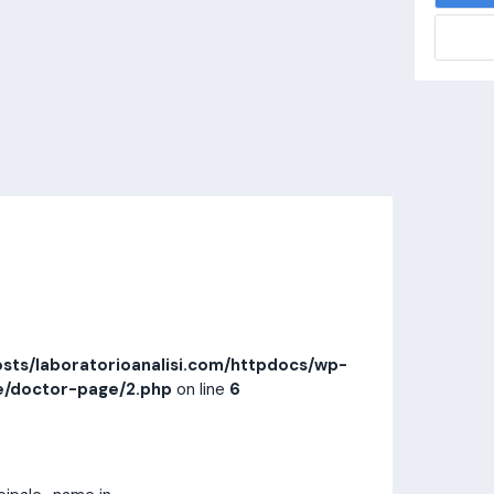
alisi.com/httpdocs/wp-
visitamedica/page/doctor-page/1.php
on
Invia messaggio
Prestazioni
Recensioni
sts/laboratorioanalisi.com/httpdocs/wp-
e/doctor-page/2.php
on line
6