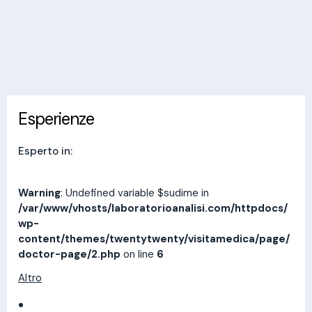
Invia messaggio
Esperienze
Indirizzi
Prestazioni
Recensioni
Esperienze
Esperto in:
Warning
: Undefined variable $sudime in
/var/www/vhosts/laboratorioanalisi.com/httpdocs/
wp-
content/themes/twentytwenty/visitamedica/page/
doctor-page/2.php
on line
6
Altro