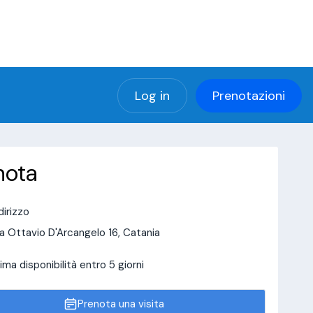
(using password: YES)
ng password: YES) in
a/page/doctor-page/include_data/data_user.php
Log in
Prenotazioni
nota
dirizzo
a Ottavio D'Arcangelo 16, Catania
ima disponibilità entro 5 giorni
Prenota una visita