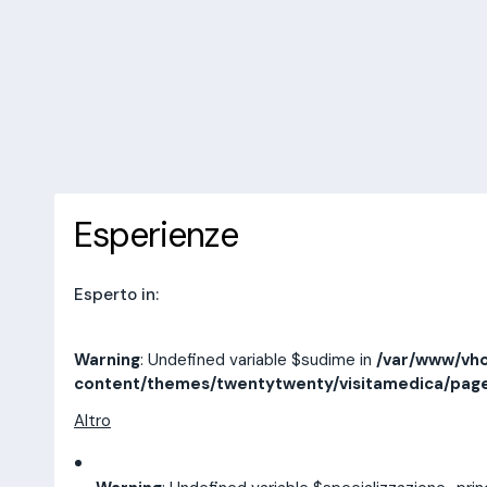
/var/www/vhosts/laboratorioan
content/themes/twentytwenty/
line
14
10 recensioni
Prenota una visita
Esperienze
Indirizzi
Esperienze
Esperto in:
Warning
: Undefined variable $sudime in
/var/www/vho
content/themes/twentytwenty/visitamedica/pag
Altro