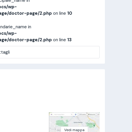
ncipale_name in
ocs/wp-
age/doctor-page/2.php
on line
10
ondarie_name in
ocs/wp-
age/doctor-page/2.php
on line
13
tagli
Vedi mappa