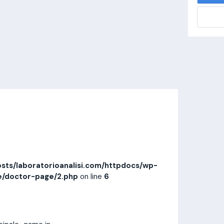
alisi.com/httpdocs/wp-
visitamedica/page/doctor-page/1.php
on
Invia messaggio
Prestazioni
Recensioni
sts/laboratorioanalisi.com/httpdocs/wp-
e/doctor-page/2.php
on line
6