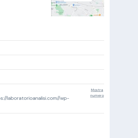
Mostra
numero
//laboratorioanalisi.com//wp-