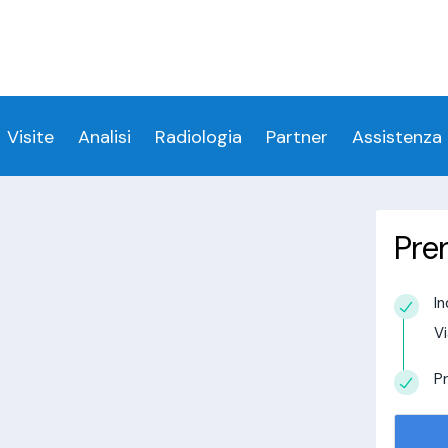
ess denied for user 'login_visitamedica'@'localhost' 
 denied for user 'login_visitamedica'@'localhost' (usi
cs/wp-content/themes/twentytwenty/visitamedic
Visite
Analisi
Radiologia
Partner
Assistenza
Pre
a Rimini
In
estudio in
Vi
alisi.com/httpdocs/wp-
visitamedica/page/doctor-page/1.php
on
Pr
tudio in