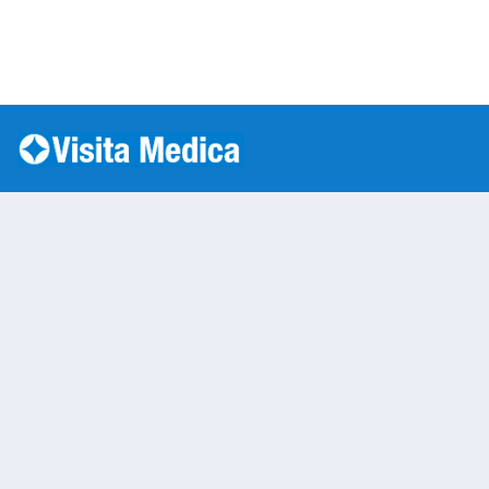
Si è verificato un errore: SQLSTATE[HY000] [1045] Acc
Warning
: mysqli::__construct(): (HY000/1045): Access
/var/www/vhosts/laboratorioanalisi.com/httpdo
on line
283
Prelievo a Domicilio 
Warning
: Undefined variable $nom
/var/www/vhosts/laboratorioan
content/themes/twentytwenty/
line
13
Warning
: Undefined variable $vias