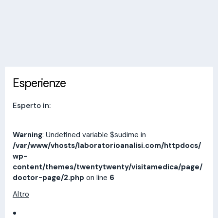
Invia messaggio
Esperienze
Indirizzi
Prestazioni
Recensioni
Esperienze
Esperto in:
Warning
: Undefined variable $sudime in
/var/www/vhosts/laboratorioanalisi.com/httpdocs/
wp-
content/themes/twentytwenty/visitamedica/page/
doctor-page/2.php
on line
6
Altro