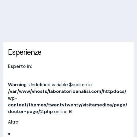
Invia messaggio
Esperienze
Indirizzi
Prestazioni
Recensioni
Esperienze
Esperto in:
Warning
: Undefined variable $sudime in
/var/www/vhosts/laboratorioanalisi.com/httpdocs/
wp-
content/themes/twentytwenty/visitamedica/page/
doctor-page/2.php
on line
6
Altro