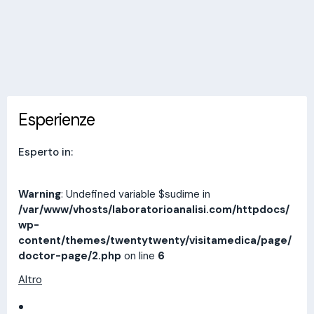
Invia messaggio
Esperienze
Indirizzi
Prestazioni
Recensioni
Esperienze
Esperto in:
Warning
: Undefined variable $sudime in
/var/www/vhosts/laboratorioanalisi.com/httpdocs/
wp-
content/themes/twentytwenty/visitamedica/page/
doctor-page/2.php
on line
6
Altro