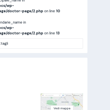
ncipale_name in
ocs/wp-
age/doctor-page/2.php
on line
10
ondarie_name in
ocs/wp-
age/doctor-page/2.php
on line
13
tagli
Vedi mappa