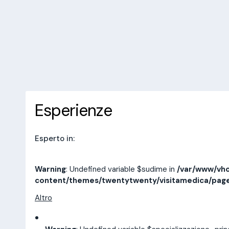
/var/www/vhosts/laboratorioan
content/themes/twentytwenty/
line
14
10 recensioni
Prenota una visita
Esperienze
Indirizzi
Esperienze
Esperto in:
Warning
: Undefined variable $sudime in
/var/www/vho
content/themes/twentytwenty/visitamedica/pag
Altro