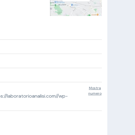
Mostra
numero
//laboratorioanalisi.com//wp-