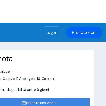
(using password: YES)
ng password: YES) in
a/page/doctor-page/include_data/data_user.php
Log in
Prenotazioni
nota
dirizzo
a Ottavio D'Arcangelo 16, Catania
ima disponibilità entro 5 giorni
Prenota una visita