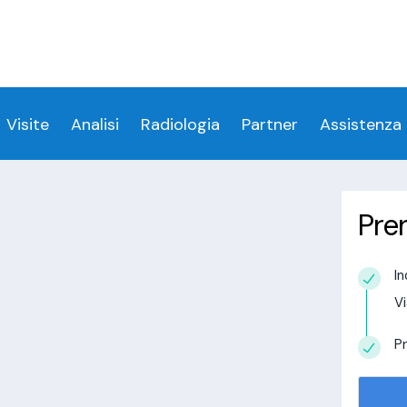
ess denied for user 'login_visitamedica'@'localhost' 
 denied for user 'login_visitamedica'@'localhost' (usi
cs/wp-content/themes/twentytwenty/visitamedic
Visite
Analisi
Radiologia
Partner
Assistenza
Pre
a Paitone
In
estudio in
Vi
alisi.com/httpdocs/wp-
visitamedica/page/doctor-page/1.php
on
Pr
tudio in