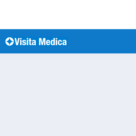
Si è verificato un errore: SQLSTATE[HY000] [1045] Acc
Warning
: mysqli::__construct(): (HY000/1045): Access
/var/www/vhosts/laboratorioanalisi.com/httpdo
on line
283
Prelievo a Domicilio 
Warning
: Undefined variable $nom
/var/www/vhosts/laboratorioan
content/themes/twentytwenty/
line
13
Warning
: Undefined variable $vias