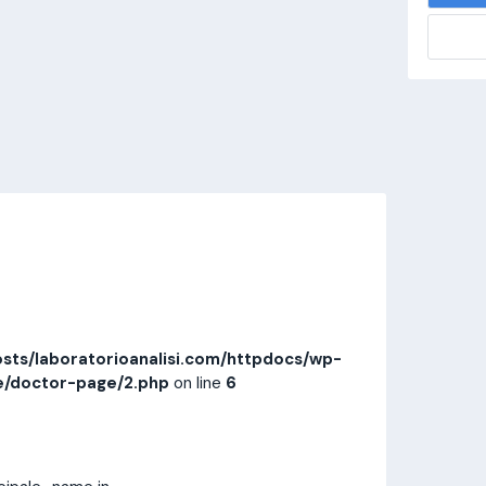
alisi.com/httpdocs/wp-
visitamedica/page/doctor-page/1.php
on
Invia messaggio
Prestazioni
Recensioni
sts/laboratorioanalisi.com/httpdocs/wp-
e/doctor-page/2.php
on line
6