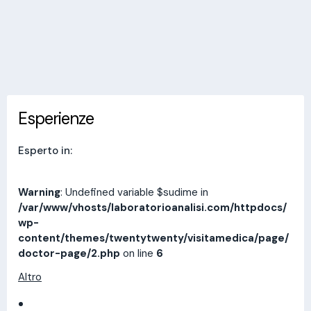
Invia messaggio
Esperienze
Indirizzi
Prestazioni
Recensioni
Esperienze
Esperto in:
Warning
: Undefined variable $sudime in
/var/www/vhosts/laboratorioanalisi.com/httpdocs/
wp-
content/themes/twentytwenty/visitamedica/page/
doctor-page/2.php
on line
6
Altro