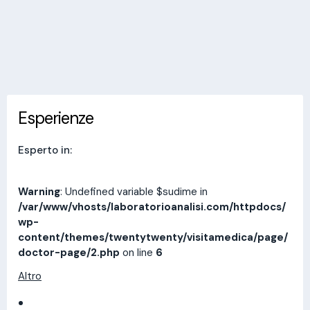
Invia messaggio
Esperienze
Indirizzi
Prestazioni
Recensioni
Esperienze
Esperto in:
Warning
: Undefined variable $sudime in
/var/www/vhosts/laboratorioanalisi.com/httpdocs/
wp-
content/themes/twentytwenty/visitamedica/page/
doctor-page/2.php
on line
6
Altro