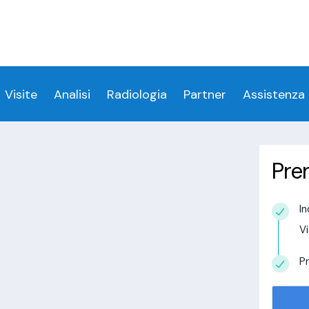
ess denied for user 'login_visitamedica'@'localhost' 
 denied for user 'login_visitamedica'@'localhost' (usi
cs/wp-content/themes/twentytwenty/visitamedic
Visite
Analisi
Radiologia
Partner
Assistenza
Pre
 a Madruzzo
In
estudio in
Vi
alisi.com/httpdocs/wp-
visitamedica/page/doctor-page/1.php
on
Pr
tudio in