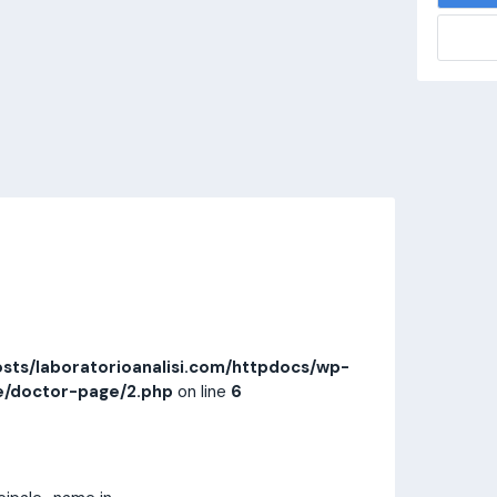
alisi.com/httpdocs/wp-
visitamedica/page/doctor-page/1.php
on
Invia messaggio
Prestazioni
Recensioni
sts/laboratorioanalisi.com/httpdocs/wp-
e/doctor-page/2.php
on line
6