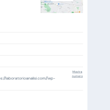
Mostra
numero
//laboratorioanalisi.com//wp-