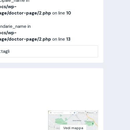
ncipale_name in
ocs/wp-
age/doctor-page/2.php
on line
10
ondarie_name in
ocs/wp-
age/doctor-page/2.php
on line
13
tagli
Vedi mappa