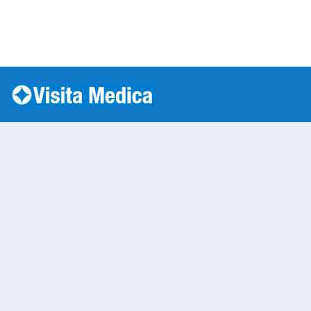
Si è verificato un errore: SQLSTATE[HY000] [1045] Acc
Warning
: mysqli::__construct(): (HY000/1045): Access
/var/www/vhosts/laboratorioanalisi.com/httpdo
on line
283
Prelievo a Domicilio
Warning
: Undefined variable $nom
/var/www/vhosts/laboratorioan
content/themes/twentytwenty/
line
13
Warning
: Undefined variable $vias