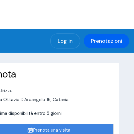
(using password: YES)
ng password: YES) in
a/page/doctor-page/include_data/data_user.php
Log in
Prenotazioni
nota
dirizzo
a Ottavio D'Arcangelo 16, Catania
ima disponibilità entro 5 giorni
Prenota una visita