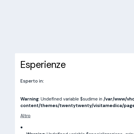
/var/www/vhosts/laboratorioan
content/themes/twentytwenty/
line
14
10 recensioni
Prenota una visita
Esperienze
Indirizzi
Esperienze
Esperto in:
Warning
: Undefined variable $sudime in
/var/www/vho
content/themes/twentytwenty/visitamedica/pag
Altro