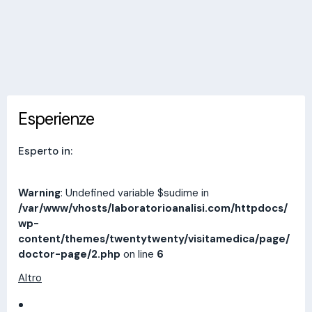
Invia messaggio
Esperienze
Indirizzi
Prestazioni
Recensioni
Esperienze
Esperto in:
Warning
: Undefined variable $sudime in
/var/www/vhosts/laboratorioanalisi.com/httpdocs/
wp-
content/themes/twentytwenty/visitamedica/page/
doctor-page/2.php
on line
6
Altro