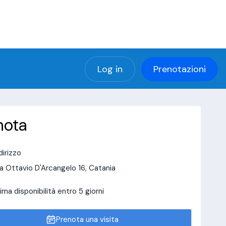
(using password: YES)
ng password: YES) in
a/page/doctor-page/include_data/data_user.php
Log in
Prenotazioni
nota
dirizzo
a Ottavio D'Arcangelo 16, Catania
ima disponibilità entro 5 giorni
Prenota una visita