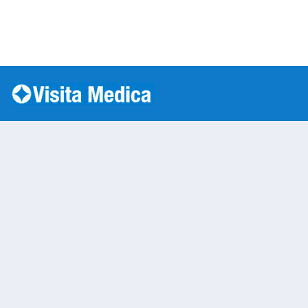
Si è verificato un errore: SQLSTATE[HY000] [1045] Acc
Warning
: mysqli::__construct(): (HY000/1045): Access
/var/www/vhosts/laboratorioanalisi.com/httpdo
on line
283
Prelievo a Domicilio 
Warning
: Undefined variable $nom
/var/www/vhosts/laboratorioan
content/themes/twentytwenty/
line
13
Warning
: Undefined variable $vias