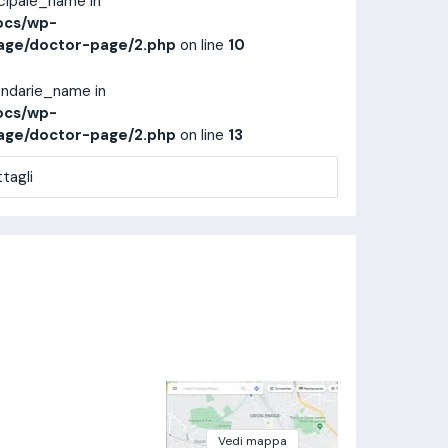
ncipale_name in
ocs/wp-
age/doctor-page/2.php
on line
10
ondarie_name in
ocs/wp-
age/doctor-page/2.php
on line
13
tagli
Vedi mappa