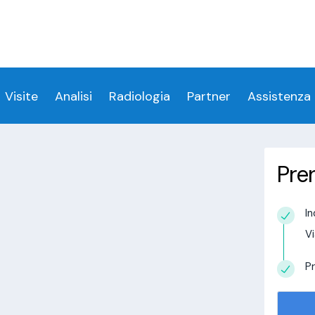
ess denied for user 'login_visitamedica'@'localhost' 
 denied for user 'login_visitamedica'@'localhost' (usi
cs/wp-content/themes/twentytwenty/visitamedic
Visite
Analisi
Radiologia
Partner
Assistenza
Pre
a La Valletta Brianza
In
estudio in
Vi
alisi.com/httpdocs/wp-
visitamedica/page/doctor-page/1.php
on
Pr
tudio in