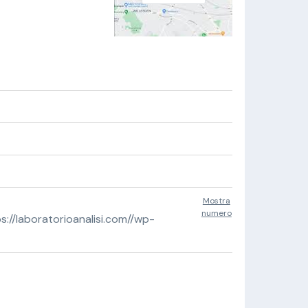
Mostra
numero
//laboratorioanalisi.com//wp-