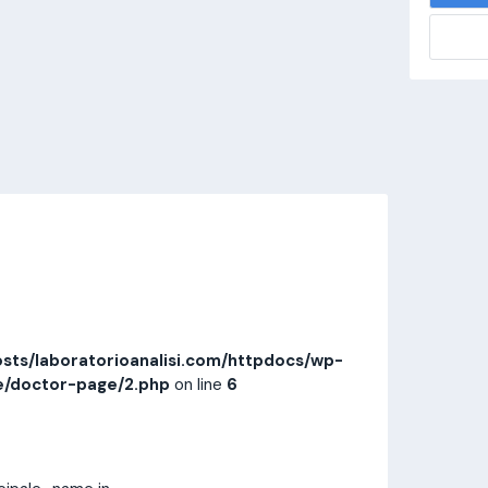
alisi.com/httpdocs/wp-
visitamedica/page/doctor-page/1.php
on
Invia messaggio
Prestazioni
Recensioni
sts/laboratorioanalisi.com/httpdocs/wp-
e/doctor-page/2.php
on line
6