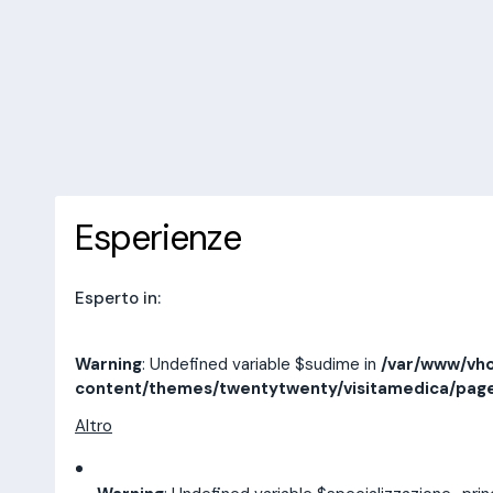
/var/www/vhosts/laboratorioan
content/themes/twentytwenty/
line
14
10 recensioni
Prenota una visita
Esperienze
Indirizzi
Esperienze
Esperto in:
Warning
: Undefined variable $sudime in
/var/www/vho
content/themes/twentytwenty/visitamedica/pag
Altro