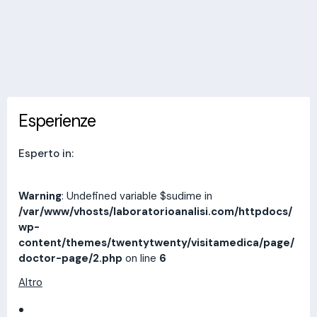
Invia messaggio
Esperienze
Indirizzi
Prestazioni
Recensioni
Esperienze
Esperto in:
Warning
: Undefined variable $sudime in
/var/www/vhosts/laboratorioanalisi.com/httpdocs/
wp-
content/themes/twentytwenty/visitamedica/page/
doctor-page/2.php
on line
6
Altro