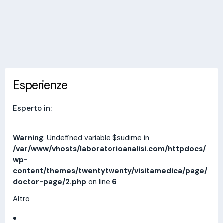
Invia messaggio
Esperienze
Indirizzi
Prestazioni
Recensioni
Esperienze
Esperto in:
Warning
: Undefined variable $sudime in
/var/www/vhosts/laboratorioanalisi.com/httpdocs/
wp-
content/themes/twentytwenty/visitamedica/page/
doctor-page/2.php
on line
6
Altro