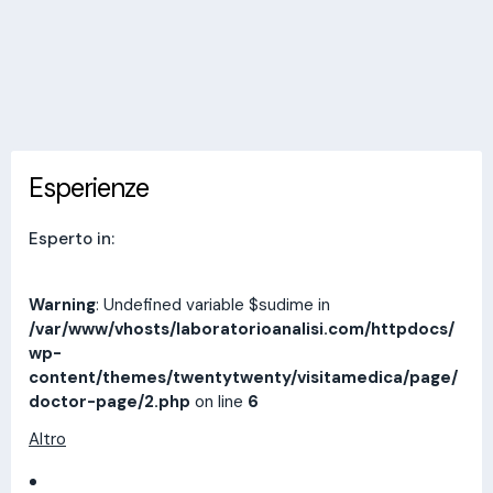
Invia messaggio
Esperienze
Indirizzi
Prestazioni
Recensioni
Esperienze
Esperto in:
Warning
: Undefined variable $sudime in
/var/www/vhosts/laboratorioanalisi.com/httpdocs/
wp-
content/themes/twentytwenty/visitamedica/page/
doctor-page/2.php
on line
6
Altro