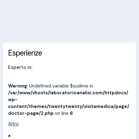
Invia messaggio
Esperienze
Indirizzi
Prestazioni
Recensioni
Esperienze
Esperto in:
Warning
: Undefined variable $sudime in
/var/www/vhosts/laboratorioanalisi.com/httpdocs/
wp-
content/themes/twentytwenty/visitamedica/page/
doctor-page/2.php
on line
6
Altro