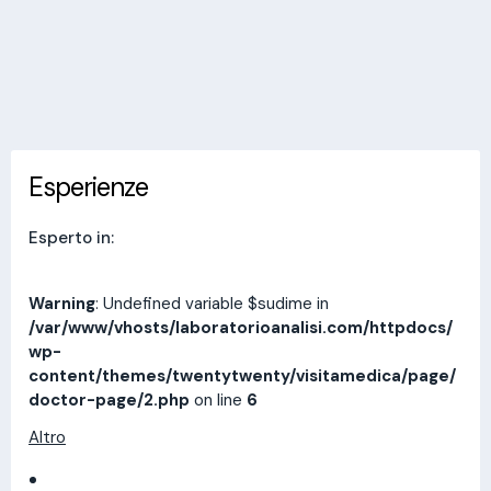
Invia messaggio
Esperienze
Indirizzi
Prestazioni
Recensioni
Esperienze
Esperto in:
Warning
: Undefined variable $sudime in
/var/www/vhosts/laboratorioanalisi.com/httpdocs/
wp-
content/themes/twentytwenty/visitamedica/page/
doctor-page/2.php
on line
6
Altro