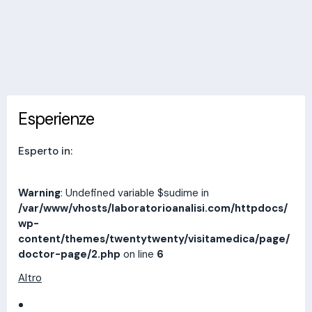
Invia messaggio
Esperienze
Indirizzi
Prestazioni
Recensioni
Esperienze
Esperto in:
Warning
: Undefined variable $sudime in
/var/www/vhosts/laboratorioanalisi.com/httpdocs/
wp-
content/themes/twentytwenty/visitamedica/page/
doctor-page/2.php
on line
6
Altro