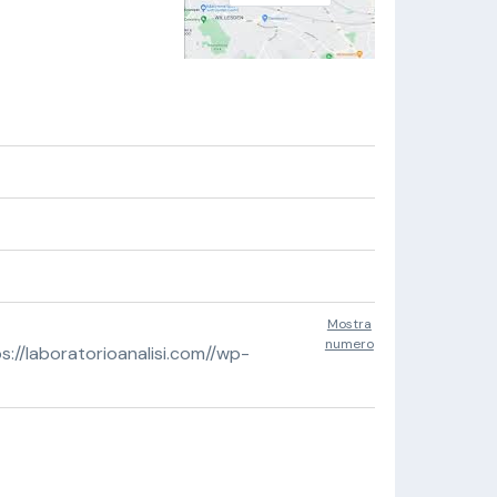
Mostra
numero
//laboratorioanalisi.com//wp-