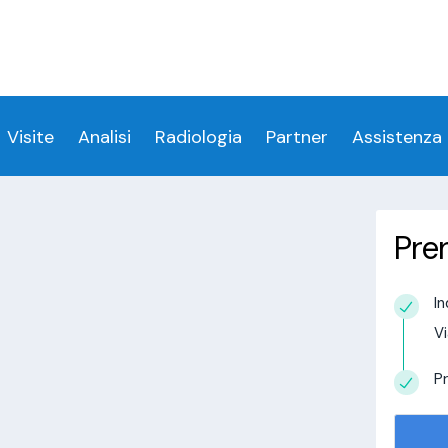
ess denied for user 'login_visitamedica'@'localhost' 
 denied for user 'login_visitamedica'@'localhost' (usi
cs/wp-content/themes/twentytwenty/visitamedic
Visite
Analisi
Radiologia
Partner
Assistenza
Pre
 a Cerzeto
In
estudio in
Vi
alisi.com/httpdocs/wp-
visitamedica/page/doctor-page/1.php
on
Pr
tudio in