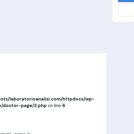
alisi.com/httpdocs/wp-
visitamedica/page/doctor-page/1.php
on
Invia messaggio
Prestazioni
Recensioni
sts/laboratorioanalisi.com/httpdocs/wp-
e/doctor-page/2.php
on line
6