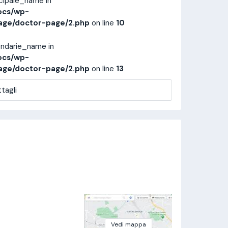
ncipale_name in
ocs/wp-
age/doctor-page/2.php
on line
10
ondarie_name in
ocs/wp-
age/doctor-page/2.php
on line
13
tagli
Vedi mappa