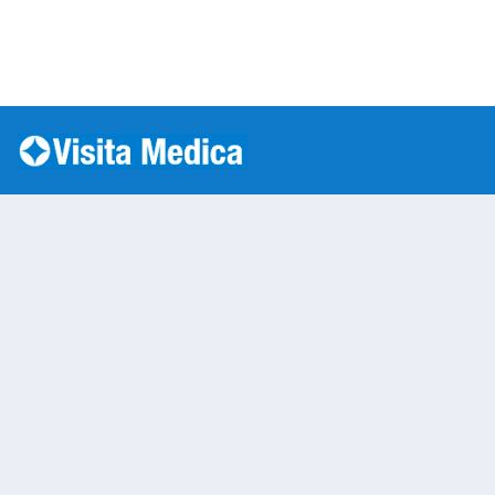
Si è verificato un errore: SQLSTATE[HY000] [1045] Acc
Warning
: mysqli::__construct(): (HY000/1045): Access
/var/www/vhosts/laboratorioanalisi.com/httpdo
on line
283
Prelievo a Domicilio
Warning
: Undefined variable $nom
/var/www/vhosts/laboratorioan
content/themes/twentytwenty/
line
13
Warning
: Undefined variable $vias