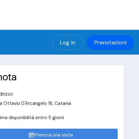
(using password: YES)
ng password: YES) in
a/page/doctor-page/include_data/data_user.php
Log in
Prenotazioni
nota
dirizzo
a Ottavio D'Arcangelo 16, Catania
ima disponibilità entro 5 giorni
Prenota una visita