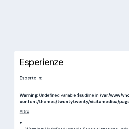
/var/www/vhosts/laboratorioan
content/themes/twentytwenty/
line
14
10 recensioni
Prenota una visita
Esperienze
Indirizzi
Esperienze
Esperto in:
Warning
: Undefined variable $sudime in
/var/www/vho
content/themes/twentytwenty/visitamedica/pag
Altro