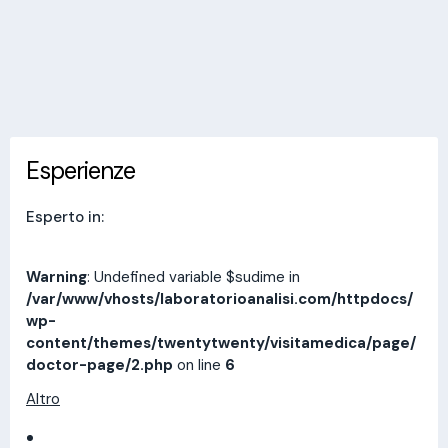
Invia messaggio
Esperienze
Indirizzi
Prestazioni
Recensioni
Esperienze
Esperto in:
Warning
: Undefined variable $sudime in
/var/www/vhosts/laboratorioanalisi.com/httpdocs/
wp-
content/themes/twentytwenty/visitamedica/page/
doctor-page/2.php
on line
6
Altro