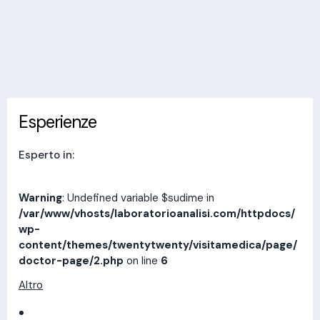
Invia messaggio
Esperienze
Indirizzi
Prestazioni
Recensioni
Esperienze
Esperto in:
Warning
: Undefined variable $sudime in
/var/www/vhosts/laboratorioanalisi.com/httpdocs/
wp-
content/themes/twentytwenty/visitamedica/page/
doctor-page/2.php
on line
6
Altro