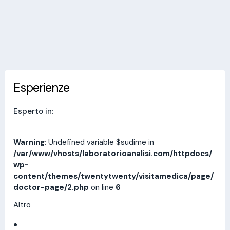
Invia messaggio
Esperienze
Indirizzi
Prestazioni
Recensioni
Esperienze
Esperto in:
Warning
: Undefined variable $sudime in
/var/www/vhosts/laboratorioanalisi.com/httpdocs/
wp-
content/themes/twentytwenty/visitamedica/page/
doctor-page/2.php
on line
6
Altro