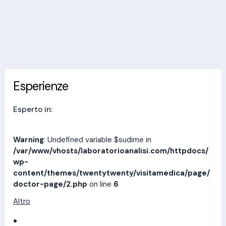
Invia messaggio
Esperienze
Indirizzi
Prestazioni
Recensioni
Esperienze
Esperto in:
Warning
: Undefined variable $sudime in
/var/www/vhosts/laboratorioanalisi.com/httpdocs/
wp-
content/themes/twentytwenty/visitamedica/page/
doctor-page/2.php
on line
6
Altro