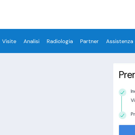
ess denied for user 'login_visitamedica'@'localhost' 
 denied for user 'login_visitamedica'@'localhost' (usi
cs/wp-content/themes/twentytwenty/visitamedic
Visite
Analisi
Radiologia
Partner
Assistenza
Pre
 a Barrafranca
In
estudio in
Vi
alisi.com/httpdocs/wp-
visitamedica/page/doctor-page/1.php
on
Pr
tudio in