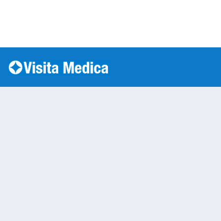
Si è verificato un errore: SQLSTATE[HY000] [1045] Acc
Warning
: mysqli::__construct(): (HY000/1045): Access
/var/www/vhosts/laboratorioanalisi.com/httpdo
on line
283
Prelievo a Domicilio
Warning
: Undefined variable $nom
/var/www/vhosts/laboratorioan
content/themes/twentytwenty/
line
13
Warning
: Undefined variable $vias