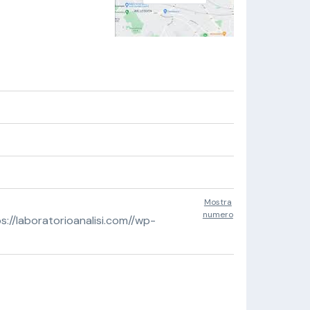
Mostra
numero
//laboratorioanalisi.com//wp-