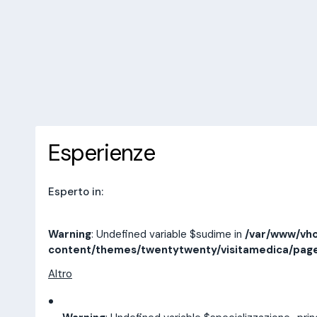
/var/www/vhosts/laboratorioan
content/themes/twentytwenty/
line
14
10 recensioni
Prenota una visita
Esperienze
Indirizzi
Esperienze
Esperto in:
Warning
: Undefined variable $sudime in
/var/www/vho
content/themes/twentytwenty/visitamedica/pag
Altro