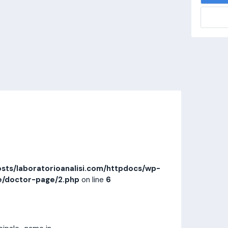
alisi.com/httpdocs/wp-
visitamedica/page/doctor-page/1.php
on
Invia messaggio
Prestazioni
Recensioni
sts/laboratorioanalisi.com/httpdocs/wp-
e/doctor-page/2.php
on line
6