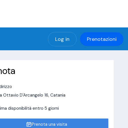
(using password: YES)
ng password: YES) in
a/page/doctor-page/include_data/data_user.php
Log in
Prenotazioni
nota
dirizzo
a Ottavio D'Arcangelo 16, Catania
ima disponibilità entro 5 giorni
Prenota una visita