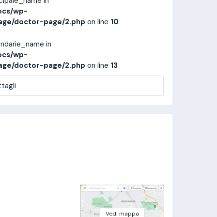
ncipale_name in
ocs/wp-
age/doctor-page/2.php
on line
10
ondarie_name in
ocs/wp-
age/doctor-page/2.php
on line
13
tagli
Vedi mappa