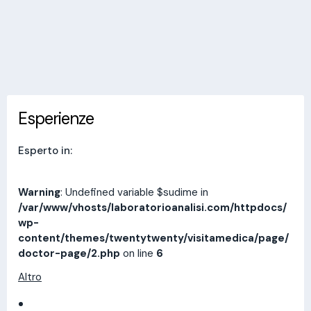
Invia messaggio
Esperienze
Indirizzi
Prestazioni
Recensioni
Esperienze
Esperto in:
Warning
: Undefined variable $sudime in
/var/www/vhosts/laboratorioanalisi.com/httpdocs/
wp-
content/themes/twentytwenty/visitamedica/page/
doctor-page/2.php
on line
6
Altro