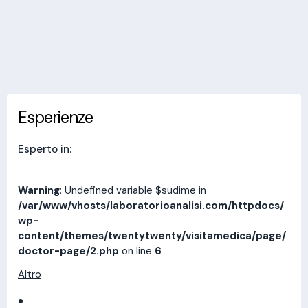
Invia messaggio
Esperienze
Indirizzi
Prestazioni
Recensioni
Esperienze
Esperto in:
Warning
: Undefined variable $sudime in
/var/www/vhosts/laboratorioanalisi.com/httpdocs/
wp-
content/themes/twentytwenty/visitamedica/page/
doctor-page/2.php
on line
6
Altro