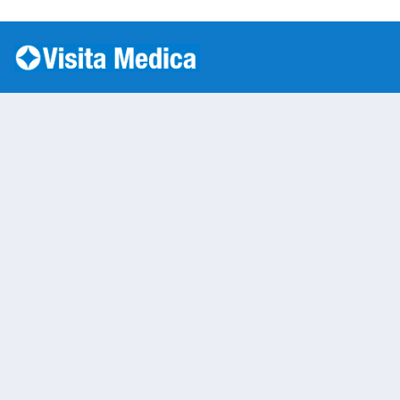
Si è verificato un errore: SQLSTATE[HY000] [1045] Acc
Medic Service
Warning
: Undefined variable $nom
/var/www/vhosts/laboratorioan
content/themes/twentytwenty/
line
13
Warning
: Undefined variable $vias
/var/www/vhosts/laboratorioan
content/themes/twentytwenty/
line
14