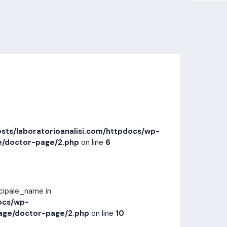
Invia messaggio
Prestazioni
Recensioni
sts/laboratorioanalisi.com/httpdocs/wp-
e/doctor-page/2.php
on line
6
ncipale_name in
ocs/wp-
age/doctor-page/2.php
on line
10