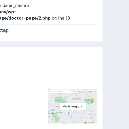
ondarie_name in
ocs/wp-
age/doctor-page/2.php
on line
13
tagli
Vedi mappa