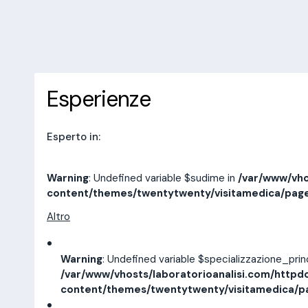
10 recensioni
Prenota una visita
Esperienze
Indirizzi
Esperienze
Esperto in:
Warning
: Undefined variable $sudime in
/var/www/vho
content/themes/twentytwenty/visitamedica/pag
Altro
Warning
: Undefined variable $specializzazione_pri
/var/www/vhosts/laboratorioanalisi.com/httpd
content/themes/twentytwenty/visitamedica/p