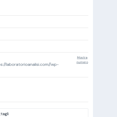
Mostra
numero
//laboratorioanalisi.com//wp-
tagli