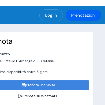
(using password: YES)
Log in
Prenotazioni
nota
dirizzo
a Ottavio D'Arcangelo 16, Catania
ima disponibilità entro 5 giorni
Prenota una visita
Prenota su WhatsAPP