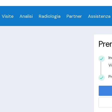
ess denied for user 'login_visitamedica'@'localhost' 
Visite
Analisi
Radiologia
Partner
Assistenza
Pre
In
estudio in
Vi
alisi.com/httpdocs/wp-
visitamedica/page/doctor-page/1.php
on
Pr
tudio in
alisi.com/httpdocs/wp-
visitamedica/page/doctor-page/1.php
on