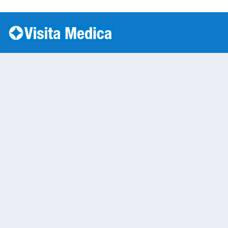
Si è verificato un errore: SQLSTATE[HY000] [1045] Acc
Mc Venini 23
Warning
: Undefined variable $nom
/var/www/vhosts/laboratorioan
content/themes/twentytwenty/
line
13
Warning
: Undefined variable $vias
/var/www/vhosts/laboratorioan
content/themes/twentytwenty/
line
14