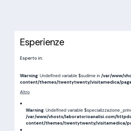
10 recensioni
Prenota una visita
Esperienze
Indirizzi
Esperienze
Esperto in:
Warning
: Undefined variable $sudime in
/var/www/vho
content/themes/twentytwenty/visitamedica/pag
Altro
Warning
: Undefined variable $specializzazione_pri
/var/www/vhosts/laboratorioanalisi.com/httpd
content/themes/twentytwenty/visitamedica/p