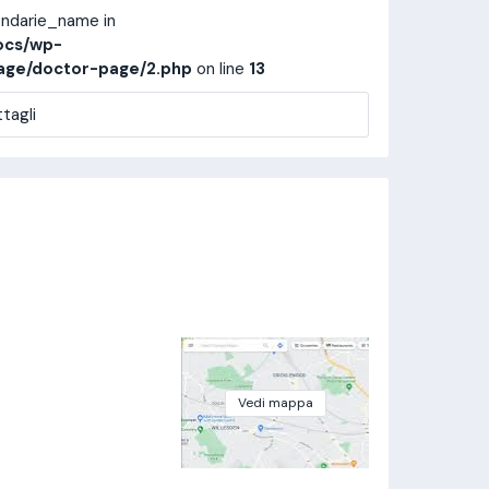
ondarie_name in
ocs/wp-
age/doctor-page/2.php
on line
13
tagli
Vedi mappa