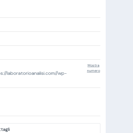
Mostra
numero
//laboratorioanalisi.com//wp-
tagli