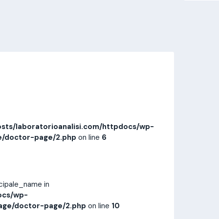
Invia messaggio
Prestazioni
Recensioni
sts/laboratorioanalisi.com/httpdocs/wp-
e/doctor-page/2.php
on line
6
ncipale_name in
ocs/wp-
age/doctor-page/2.php
on line
10