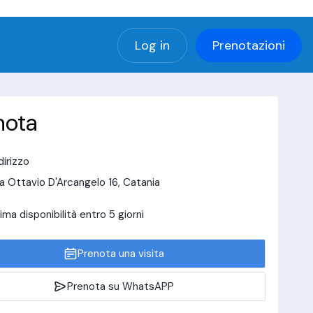
(using password: YES)
Log in
Prenotazioni
nota
dirizzo
a Ottavio D'Arcangelo 16, Catania
ima disponibilità entro 5 giorni
Prenota una visita
Prenota su WhatsAPP