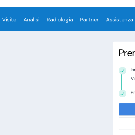
ess denied for user 'login_visitamedica'@'localhost' 
Visite
Analisi
Radiologia
Partner
Assistenza
Pre
In
estudio in
Vi
alisi.com/httpdocs/wp-
visitamedica/page/doctor-page/1.php
on
Pr
tudio in
alisi.com/httpdocs/wp-
visitamedica/page/doctor-page/1.php
on