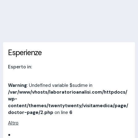
Invia messaggio
Esperienze
Indirizzi
Prestazioni
Recensioni
Esperienze
Esperto in:
Warning
: Undefined variable $sudime in
/var/www/vhosts/laboratorioanalisi.com/httpdocs/
wp-
content/themes/twentytwenty/visitamedica/page/
doctor-page/2.php
on line
6
Altro