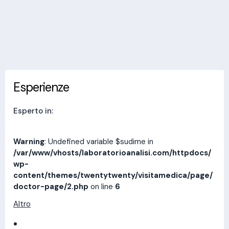
Invia messaggio
Esperienze
Indirizzi
Prestazioni
Recensioni
Esperienze
Esperto in:
Warning
: Undefined variable $sudime in
/var/www/vhosts/laboratorioanalisi.com/httpdocs/
wp-
content/themes/twentytwenty/visitamedica/page/
doctor-page/2.php
on line
6
Altro