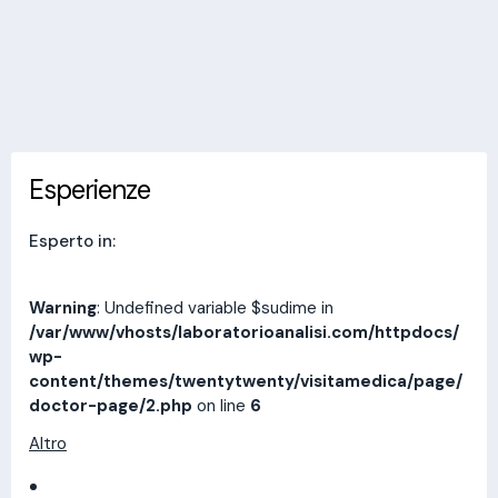
Invia messaggio
Esperienze
Indirizzi
Prestazioni
Recensioni
Esperienze
Esperto in:
Warning
: Undefined variable $sudime in
/var/www/vhosts/laboratorioanalisi.com/httpdocs/
wp-
content/themes/twentytwenty/visitamedica/page/
doctor-page/2.php
on line
6
Altro