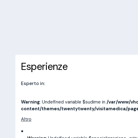
/var/www/vhosts/laboratorioan
content/themes/twentytwenty/
line
14
10 recensioni
Prenota una visita
Esperienze
Indirizzi
Esperienze
Esperto in:
Warning
: Undefined variable $sudime in
/var/www/vho
content/themes/twentytwenty/visitamedica/pag
Altro