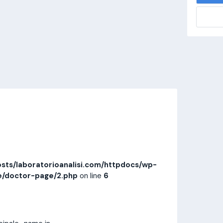
alisi.com/httpdocs/wp-
visitamedica/page/doctor-page/1.php
on
Invia messaggio
Prestazioni
Recensioni
sts/laboratorioanalisi.com/httpdocs/wp-
e/doctor-page/2.php
on line
6