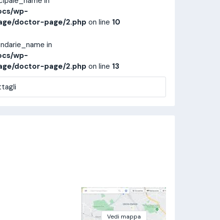
ncipale_name in
ocs/wp-
age/doctor-page/2.php
on line
10
ondarie_name in
ocs/wp-
age/doctor-page/2.php
on line
13
tagli
Vedi mappa