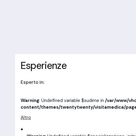
/var/www/vhosts/laboratorioan
content/themes/twentytwenty/
line
14
10 recensioni
Prenota una visita
Esperienze
Indirizzi
Esperienze
Esperto in:
Warning
: Undefined variable $sudime in
/var/www/vho
content/themes/twentytwenty/visitamedica/pag
Altro