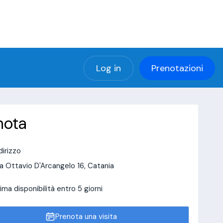
(using password: YES)
ng password: YES) in
a/page/doctor-page/include_data/data_user.php
Log in
Prenotazioni
nota
dirizzo
a Ottavio D'Arcangelo 16, Catania
ima disponibilità entro 5 giorni
Prenota una visita