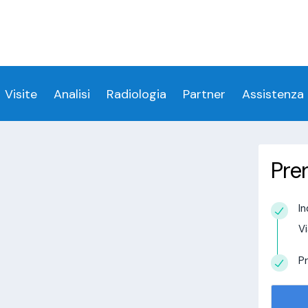
ess denied for user 'login_visitamedica'@'localhost' 
 denied for user 'login_visitamedica'@'localhost' (usi
cs/wp-content/themes/twentytwenty/visitamedic
Visite
Analisi
Radiologia
Partner
Assistenza
Pre
Valle Cannobina
In
estudio in
Vi
alisi.com/httpdocs/wp-
visitamedica/page/doctor-page/1.php
on
Pr
tudio in