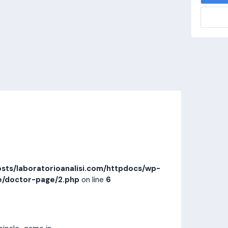
alisi.com/httpdocs/wp-
visitamedica/page/doctor-page/1.php
on
Invia messaggio
Prestazioni
Recensioni
sts/laboratorioanalisi.com/httpdocs/wp-
e/doctor-page/2.php
on line
6