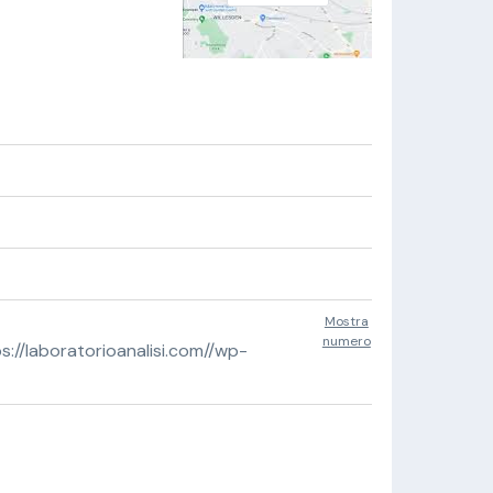
Mostra
numero
//laboratorioanalisi.com//wp-