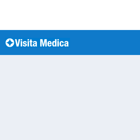
Si è verificato un errore: SQLSTATE[HY000] [1045] Acc
Warning
: mysqli::__construct(): (HY000/1045): Access
/var/www/vhosts/laboratorioanalisi.com/httpdo
on line
283
Laboratorio Analisi 
Warning
: Undefined variable $nom
/var/www/vhosts/laboratorioan
content/themes/twentytwenty/
line
13
Warning
: Undefined variable $vias