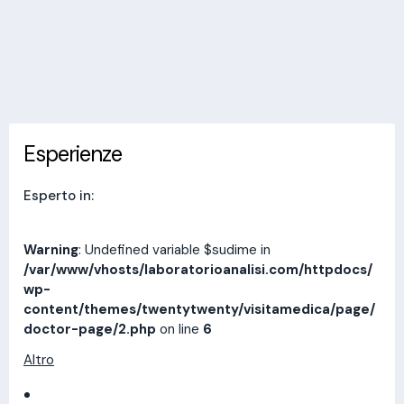
Invia messaggio
Esperienze
Indirizzi
Prestazioni
Recensioni
Esperienze
Esperto in:
Warning
: Undefined variable $sudime in
/var/www/vhosts/laboratorioanalisi.com/httpdocs/
wp-
content/themes/twentytwenty/visitamedica/page/
doctor-page/2.php
on line
6
Altro