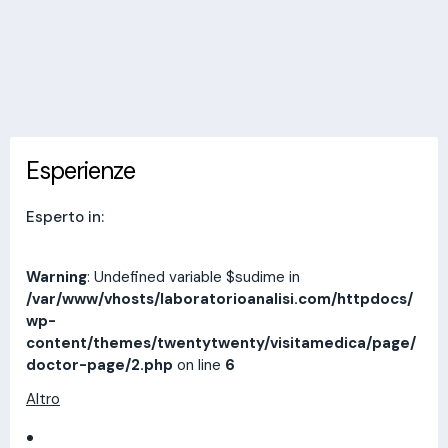
Invia messaggio
Esperienze
Indirizzi
Prestazioni
Recensioni
Esperienze
Esperto in:
Warning
: Undefined variable $sudime in
/var/www/vhosts/laboratorioanalisi.com/httpdocs/
wp-
content/themes/twentytwenty/visitamedica/page/
doctor-page/2.php
on line
6
Altro