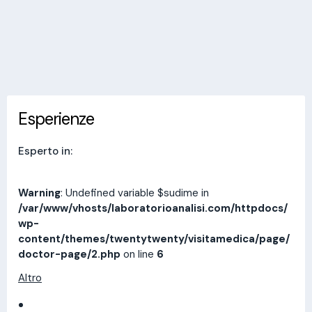
Invia messaggio
Esperienze
Indirizzi
Prestazioni
Recensioni
Esperienze
Esperto in:
Warning
: Undefined variable $sudime in
/var/www/vhosts/laboratorioanalisi.com/httpdocs/
wp-
content/themes/twentytwenty/visitamedica/page/
doctor-page/2.php
on line
6
Altro